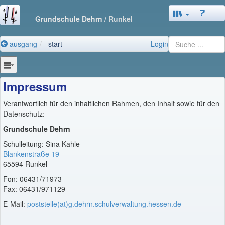
Grundschule Dehrn
/ Runkel
ausgang
start
Login
Impressum
Verantwortlich für den inhaltlichen Rahmen, den Inhalt sowie für den
Datenschutz:
Grundschule Dehrn
Schulleitung: Sina Kahle
Blankenstraße 19
65594 Runkel
Fon: 06431/71973
Fax: 06431/971129
E-Mail:
poststelle(at)g.dehrn.schulverwaltung.hessen.de